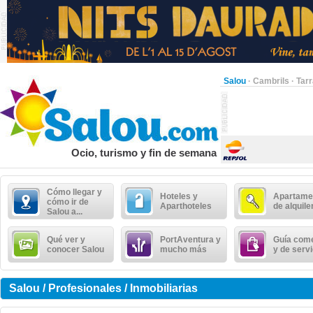
Salou
·
Cambrils
·
Tar
Ocio, turismo y fin de semana
Cómo llegar y
Hoteles y
Apartame
cómo ir de
Aparthoteles
de alquile
Salou a...
Qué ver y
PortAventura y
Guía come
conocer Salou
mucho más
y de serv
Salou / Profesionales / Inmobiliarias