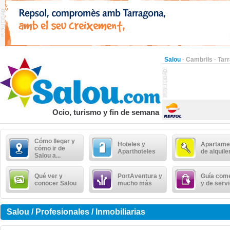
Salou
·
Cambrils
·
Tar
Ocio, turismo y fin de semana
Cómo llegar y
Hoteles y
Apartame
cómo ir de
Aparthoteles
de alquile
Salou a...
Qué ver y
PortAventura y
Guía come
conocer Salou
mucho más
y de serv
Salou / Profesionales / Inmobiliarias