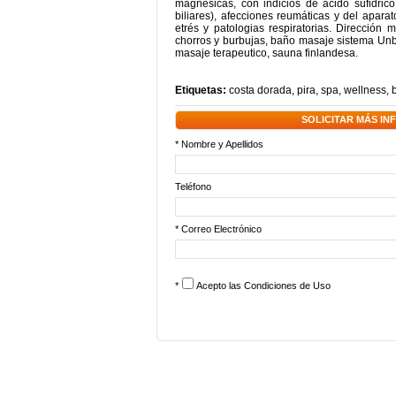
magnesicas, con indicios de ácido sufidric
biliares), afecciones reumáticas y del aparat
etrés y patologias respiratorias. Dirección 
chorros y burbujas, baño masaje sistema Unb
masaje terapeutico, sauna finlandesa.
Etiquetas:
costa dorada
,
pira
,
spa
,
wellness
,
SOLICITAR MÁS I
* Nombre y Apellidos
Teléfono
* Correo Electrónico
*
Acepto las
Condiciones de Uso