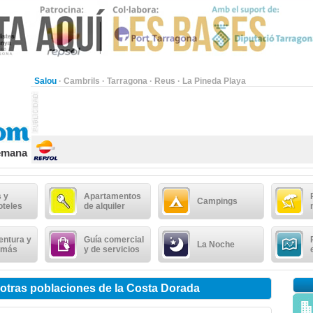
Salou
·
Cambrils
·
Tarragona
·
Reus
·
La Pineda Playa
semana
 y
Apartamentos
Campings
oteles
de alquiler
entura y
Guía comercial
La Noche
 más
y de servicios
n otras poblaciones de la Costa Dorada