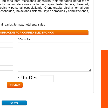
o. Indicada para afecciones digestivas (enfermedades hepáticas y
o locomotor, afecciones de la piel, hipercolesterolemias, obesidad,
médica y personal especializado. Crenoterapia, piscina termal con
escheiden, inalaciones sistema Heyer, aerosoles y nebulizaciones,
balnearios
,
termas
,
hotel spa
,
salud
NFORMACIÓN POR CORREO ELECTRÓNICO
* Consulta
*
Volver