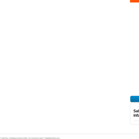
Sal
inf