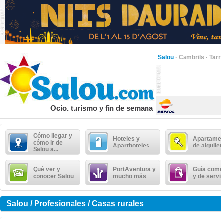
Salou
·
Cambrils
·
Tar
Ocio, turismo y fin de semana
Cómo llegar y
Hoteles y
Apartame
cómo ir de
Aparthoteles
de alquile
Salou a...
Qué ver y
PortAventura y
Guía come
conocer Salou
mucho más
y de serv
Salou / Profesionales / Casas rurales