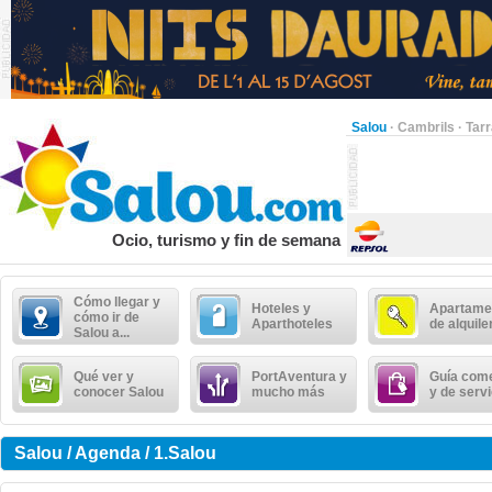
Salou
·
Cambrils
·
Tar
Ocio, turismo y fin de semana
Cómo llegar y
Hoteles y
Apartame
cómo ir de
Aparthoteles
de alquile
Salou a...
Qué ver y
PortAventura y
Guía come
conocer Salou
mucho más
y de serv
Salou / Agenda / 1.Salou