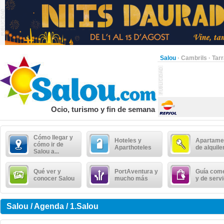
Salou
·
Cambrils
·
Tar
Ocio, turismo y fin de semana
Cómo llegar y
Hoteles y
Apartame
cómo ir de
Aparthoteles
de alquile
Salou a...
Qué ver y
PortAventura y
Guía come
conocer Salou
mucho más
y de serv
Salou / Agenda / 1.Salou