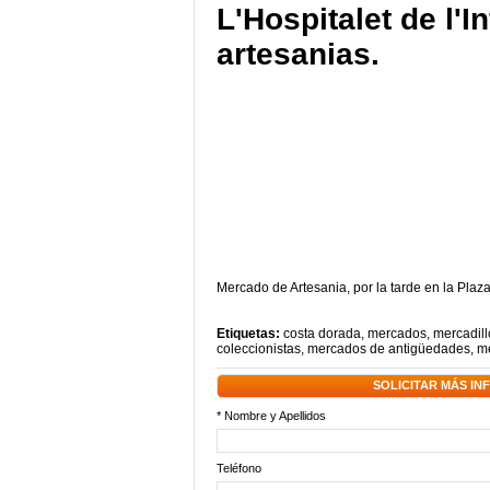
L'Hospitalet de l'I
artesanias.
Mercado de Artesania, por la tarde en la Plaz
Etiquetas:
costa dorada
,
mercados
,
mercadill
coleccionistas
,
mercados de antigüedades
,
me
SOLICITAR MÁS I
* Nombre y Apellidos
Teléfono