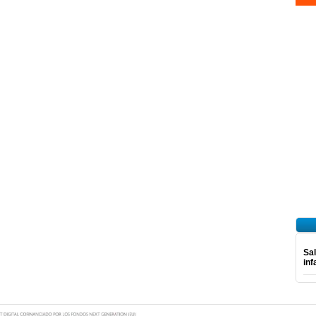
Sal
inf