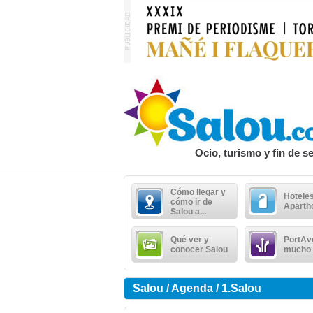
Ocio, turismo y fin de 
Cómo llegar y
Hoteles
cómo ir de
Aparth
Salou a...
Qué ver y
PortAv
conocer Salou
mucho
Salou / Agenda / 1.Salou