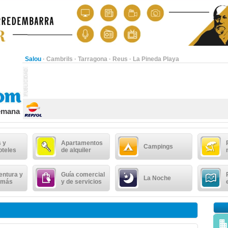
Salou
·
Cambrils
·
Tarragona
·
Reus
·
La Pineda Playa
semana
 y
Apartamentos
Campings
oteles
de alquiler
entura y
Guía comercial
La Noche
 más
y de servicios