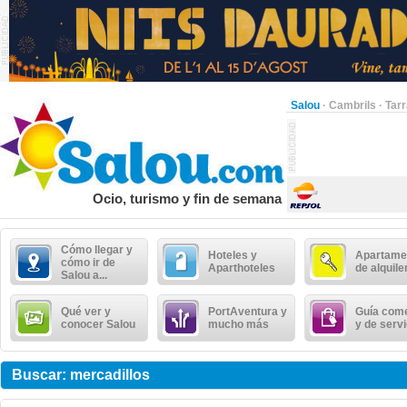
Salou
·
Cambrils
·
Tar
Ocio, turismo y fin de semana
Cómo llegar y
Hoteles y
Apartame
cómo ir de
Aparthoteles
de alquile
Salou a...
Qué ver y
PortAventura y
Guía come
conocer Salou
mucho más
y de serv
Buscar: mercadillos