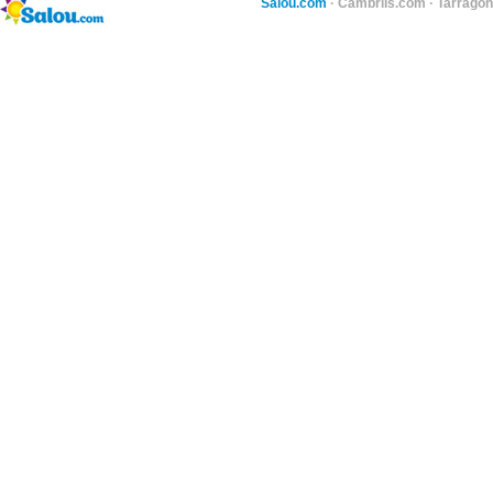
Salou.com
·
Cambrils.com
·
Tarragon