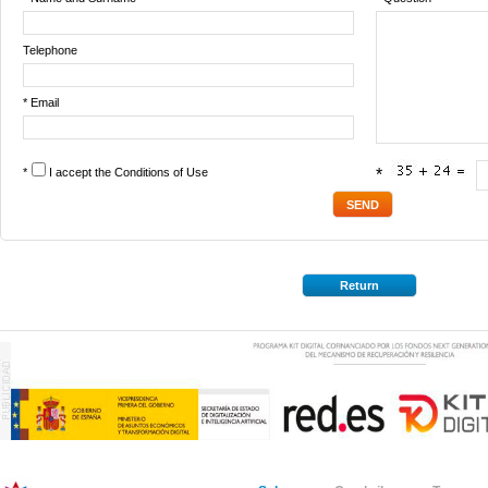
Telephone
* Email
*
I accept the
Conditions of Use
*
Return