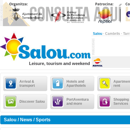
Salou
·
Cambrils
·
Tar
Leisure, tourism and weekend
Arrival &
Hotels and
Apartment
transport
Aparthotels
rent
PortAventura
Shopping
Discover Salou
and more
Services
Salou / News / Sports