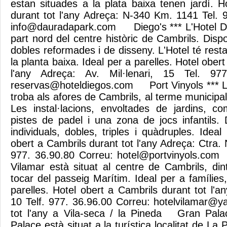
estan situades a la plata baixa tenen jardí. H
durant tot l'any Adreça: N-340 Km. 1141 Tel. 
info@dauradapark.com
Diego's *** L'Hotel Die
part nord del centre històric de Cambrils. Dis
dobles reformades i de disseny. L'Hotel té resta
la planta baixa. Ideal per a parelles. Hotel ober
l'any Adreça: Av. Mil·lenari, 15 Tel. 97
reservas@hoteldiegos.com
Port Vinyols *** L'
troba als afores de Cambrils, al terme municipal 
Les instal·lacions, envoltades de jardins,
pistes de padel i una zona de jocs infantils. 
individuals, dobles, triples i quàdruples. Ideal
obert a Cambrils durant tot l'any Adreça: Ctra.
977. 36.90.80 Correu:
hotel@portvinyols.com
V
Vilamar està situat al centre de Cambrils, din
tocar del passeig Marítim. Ideal per a famílies
parelles. Hotel obert a Cambrils durant tot l'
10 Telf. 977. 36.96.00 Correu:
hotelvilamar@y
tot l'any a Vila-seca / la Pineda Gran Palac
Palace està situat a la turística localitat de La