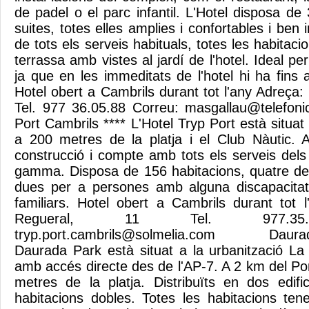
de padel o el parc infantil. L'Hotel disposa de
suites, totes elles amplies i confortables i ben
de tots els serveis habituals, totes les habit
terrassa amb vistes al jardí de l'hotel. Ideal per 
ja que en les immeditats de l'hotel hi ha fins
Hotel obert a Cambrils durant tot l'any Adreça
Tel. 977 36.05.88 Correu:
masgallau@telefoni
Port Cambrils **** L'Hotel Tryp Port està situat 
a 200 metres de la platja i el Club Nàutic. 
construcció i compte amb tots els serveis dels
gamma. Disposa de 156 habitacions, quatre de 
dues per a persones amb alguna discapacitat 
familiars. Hotel obert a Cambrils durant tot
Regueral, 11 Tel. 977.35.8
tryp.port.cambrils@solmelia.com
Daurada P
Daurada Park està situat a la urbanització L
amb accés directe des de l'AP-7. A 2 km del Po
metres de la platja. Distribuïts en dos edif
habitacions dobles. Totes les habitacions ten