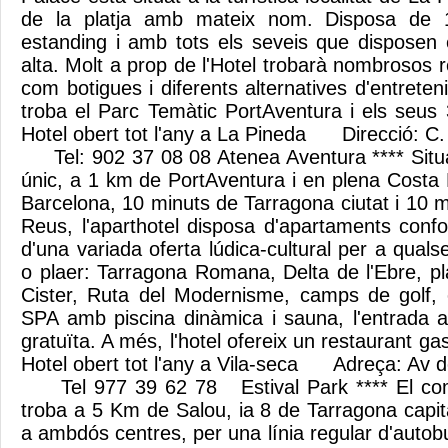
de la platja amb mateix nom. Disposa de 10
estanding i amb tots els seveis que disposen
alta. Molt a prop de l'Hotel trobarà nombrosos re
com botigues i diferents alternatives d'entrete
troba el Parc Temàtic PortAventura i els s
Hotel obert tot l'any a La Pineda Direcció: C.
Tel: 902 37 08 08 Atenea Aventura **** Situ
únic, a 1 km de PortAventura i en plena Costa
Barcelona, 10 minuts de Tarragona ciutat i 10 m
Reus, l'aparthotel disposa d'apartaments confo
d'una variada oferta lúdica-cultural per a qual
o plaer: Tarragona Romana, Delta de l'Ebre, pl
Cister, Ruta del Modernisme, camps de golf
SPA amb piscina dinàmica i sauna, l'entrada a
gratuïta. A més, l'hotel ofereix un restaurant 
Hotel obert tot l'any a Vila-seca Adreça: Av 
Tel 977 39 62 78 Estival Park **** El comp
troba a 5 Km de Salou, ia 8 de Tarragona capit
a ambdós centres, per una línia regular d'autobu