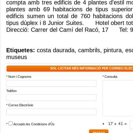
compta amb tres edificis de 4 plantes d'estil mo
plantes amb 69 habitacions de tipus superior
edificis sumen un total de 760 habitacions do
tipus dúplex i 8 Junior Suites. Hotel obert 
Direcció: Carrer del Camí del Racó, 17 Tel: 
Etiquetes:
costa daurada
,
cambrils
,
pintura
,
es
museus
SOL·LICITAR MÉS INFORMACIÓ PER CORREU ELE
* Nom i Cognoms
* Consulta
Telèfon
* Correo Electrònic
*
Accepto les
Condicions d'Ús
*