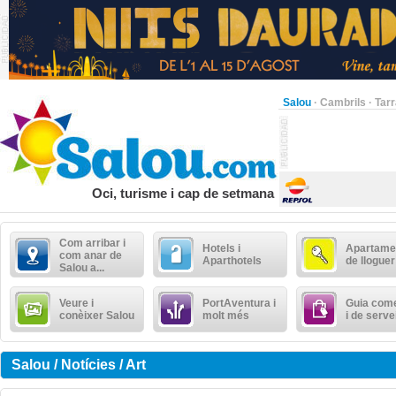
Salou
·
Cambrils
·
Tar
Oci, turisme i cap de setmana
Com arribar i
Hotels i
Apartame
com anar de
Aparthotels
de lloguer
Salou a...
Veure i
PortAventura i
Guia come
conèixer Salou
molt més
i de serve
Salou / Notícies / Art