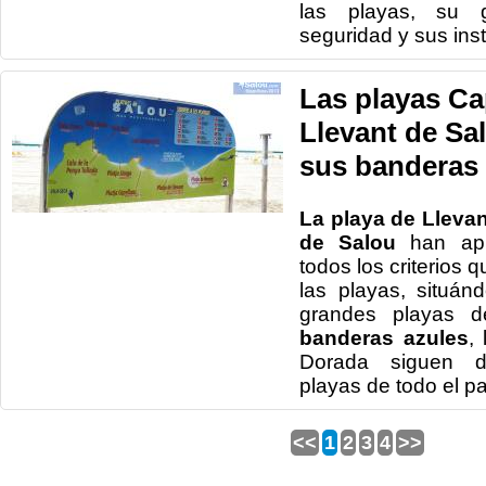
las playas, su g
seguridad y sus inst
Las playas Ca
Llevant de Sa
sus banderas 
La playa de Llevan
de Salou
han apr
todos los criterios 
las playas, situá
grandes playas d
banderas azules
,
Dorada siguen d
playas de todo el pa
<<
1
2
3
4
>>