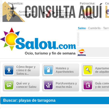
Salou
·
Cambrils
·
Tar
Ocio, turismo y fin de semana
Cómo llegar y
Hoteles y
Apartame
cómo ir de
Aparthoteles
de alquile
Salou a...
Qué ver y
PortAventura y
Guía come
conocer Salou
mucho más
y de serv
Buscar: playas de tarragona