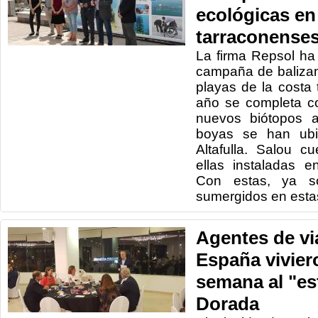
ecológicas en
tarraconense
La firma Repsol h
campaña de balizam
playas de la costa
año se completa co
nuevos biótopos ar
boyas se han ubi
Altafulla. Salou 
ellas instaladas e
Con estas, ya s
sumergidos en esta
Agentes de vi
España vivier
semana al "es
Dorada