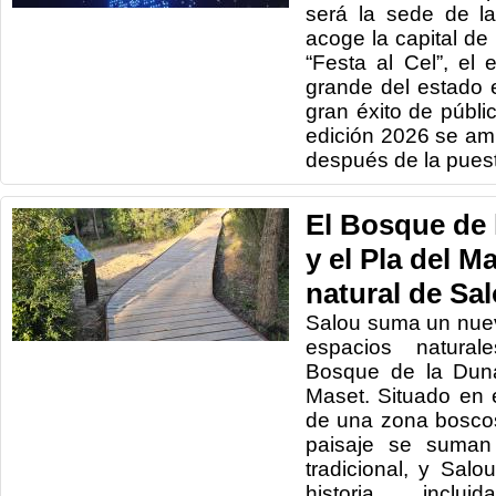
será la sede de l
acoge la capital de
“Festa al Cel”, el
grande del estado 
gran éxito de públi
edición 2026 se amp
después de la puest
El Bosque de
y el Pla del M
natural de Sa
Salou suma un nuev
espacios natural
Bosque de la Duna
Maset. Situado en 
de una zona boscos
paisaje se suman 
tradicional, y Sal
historia, inclu