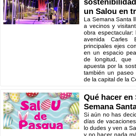
sostenibilidad
un Salou en t
La Semana Santa ll
a vecinos y visitan
obra espectacular: 
avenida Carles 
principales ejes co
en un espacio pea
de longitud, que 
apuesta por la sost
también un paseo ar
de la capital de la 
Qué hacer en 
Semana Santa
Si aún no has deci
días de vacacione
lo dudes y ven a S
y no hacer nada m