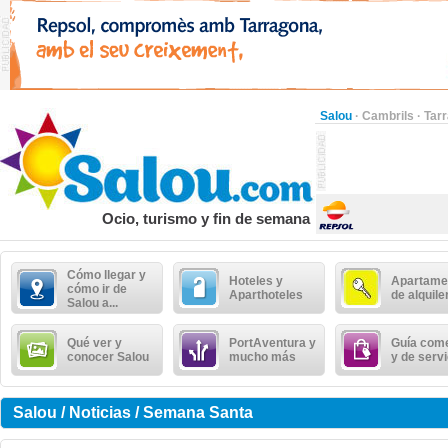
Salou
·
Cambrils
·
Tar
Ocio, turismo y fin de semana
Cómo llegar y
Hoteles y
Apartame
cómo ir de
Aparthoteles
de alquile
Salou a...
Qué ver y
PortAventura y
Guía come
conocer Salou
mucho más
y de serv
Salou / Noticias / Semana Santa