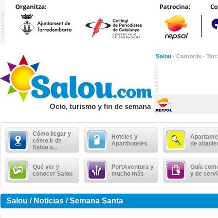
Salou
·
Cambrils
·
Tar
Ocio, turismo y fin de semana
Cómo llegar y
Hoteles y
Apartame
cómo ir de
Aparthoteles
de alquile
Salou a...
Qué ver y
PortAventura y
Guía come
conocer Salou
mucho más
y de serv
Salou / Noticias / Semana Santa