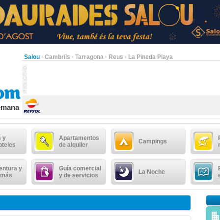
Salou
·
Cambrils
·
Tarragona
·
Reus
·
La Pineda Playa
semana
 y
Apartamentos
Campings
oteles
de alquiler
entura y
Guía comercial
La Noche
 más
y de servicios