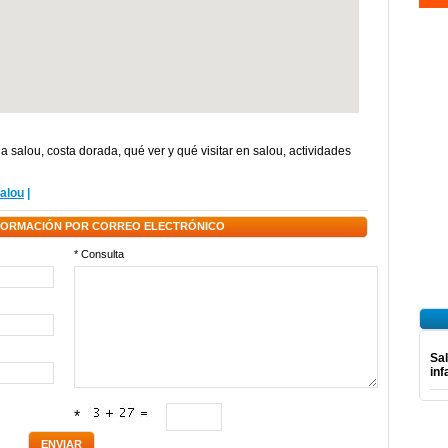
na salou
,
costa dorada
,
qué ver y qué visitar en salou
,
actividades
alou
|
NFORMACIÓN POR CORREO ELECTRÓNICO
* Consulta
Sal
inf
*