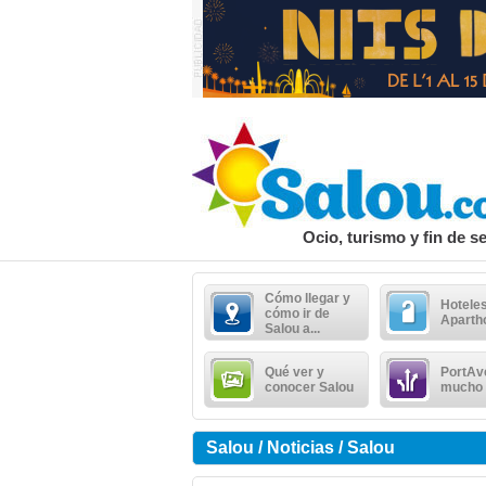
Ocio, turismo y fin de 
Cómo llegar y
Hoteles
cómo ir de
Aparth
Salou a...
Qué ver y
PortAv
conocer Salou
mucho
Salou / Noticias / Salou