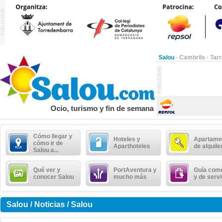
Salou
·
Cambrils
·
Tar
Ocio, turismo y fin de semana
Cómo llegar y
Hoteles y
Apartame
cómo ir de
Aparthoteles
de alquile
Salou a...
Qué ver y
PortAventura y
Guía come
conocer Salou
mucho más
y de serv
Salou / Noticias / Salou