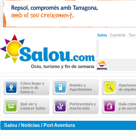
Salou
·
Cambrils
·
Tar
Ocio, turismo y fin de semana
Cómo llegar y
Hoteles y
Apartame
cómo ir de
Aparthoteles
de alquile
Salou a...
Qué ver y
PortAventura y
Guía come
conocer Salou
mucho más
y de serv
Salou / Noticias / Port Aventura