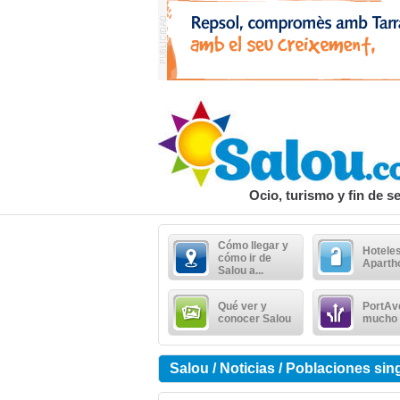
Ocio, turismo y fin de 
Cómo llegar y
Hoteles
cómo ir de
Aparth
Salou a...
Qué ver y
PortAv
conocer Salou
mucho
Salou / Noticias / Poblaciones si