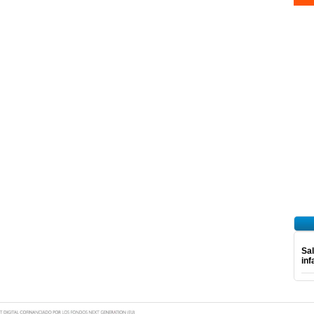
Sal
inf