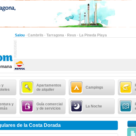
Salou
·
Cambrils
·
Tarragona
·
Reus
·
La Pineda Playa
semana
 y
Apartamentos
Campings
oteles
de alquiler
entura y
Guía comercial
La Noche
 más
y de servicios
ngulares de la Costa Dorada