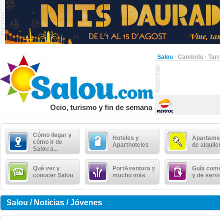
Salou
·
Cambrils
·
Tar
Ocio, turismo y fin de semana
Cómo llegar y
Hoteles y
Apartame
cómo ir de
Aparthoteles
de alquile
Salou a...
Qué ver y
PortAventura y
Guía come
conocer Salou
mucho más
y de serv
Salou / Noticias / Jóvenes