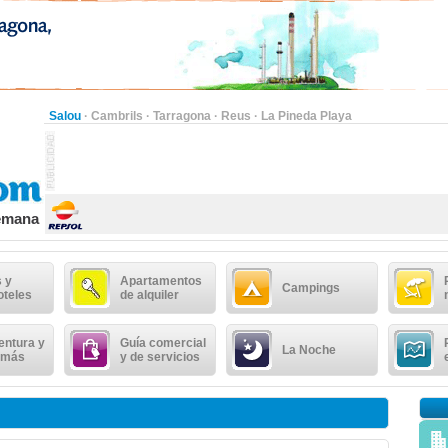
Salou
·
Cambrils
·
Tarragona
·
Reus
·
La Pineda Playa
semana
 y
Apartamentos
Campings
oteles
de alquiler
entura y
Guía comercial
La Noche
 más
y de servicios