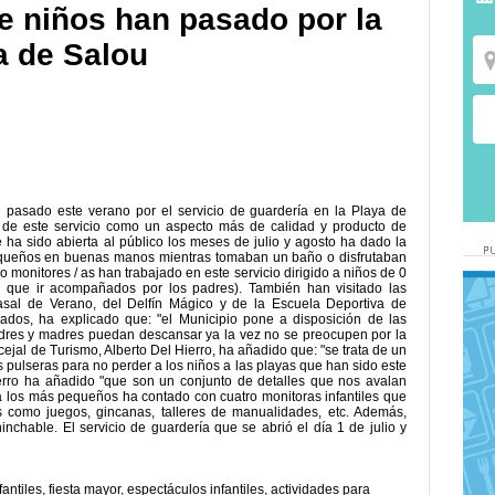
e niños han pasado por la
a de Salou
pasado este verano por el servicio de guardería en la Playa de
 de este servicio como un aspecto más de calidad y producto de
ha sido abierta al público los meses de julio y agosto ha dado la
equeños en buenas manos mientras tomaban un baño o disfrutaban
ro monitores / as han trabajado en este servicio dirigido a niños de 0
 que ir acompañados por los padres). También han visitado las
Casal de Verano, del Delfín Mágico y de la Escuela Deportiva de
ados, ha explicado que: "el Municipio pone a disposición de las
adres y madres puedan descansar ya la vez no se preocupen por la
cejal de Turismo, Alberto Del Hierro, ha añadido que: "se trata de un
 pulseras para no perder a los niños a las playas que han sido este
ierro ha añadido "que son un conjunto de detalles que nos avalan
o a los más pequeños ha contado con cuatro monitoras infantiles que
 como juegos, gincanas, talleres de manualidades, etc. Además,
inchable. El servicio de guardería que se abrió el día 1 de julio y
fantiles
,
fiesta mayor
,
espectáculos infantiles
,
actividades para