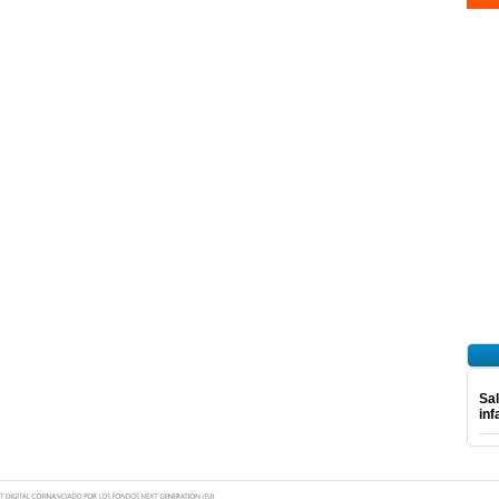
Sal
inf