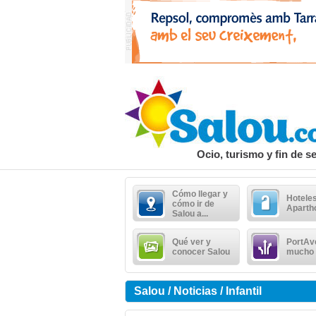
Ocio, turismo y fin de 
Cómo llegar y
Hoteles
cómo ir de
Aparth
Salou a...
Qué ver y
PortAv
conocer Salou
mucho
Salou / Noticias / Infantil