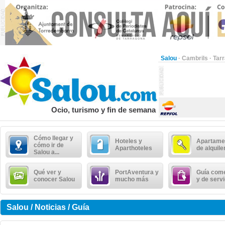
Salou
·
Cambrils
·
Tar
Ocio, turismo y fin de semana
Cómo llegar y
Hoteles y
Apartame
cómo ir de
Aparthoteles
de alquile
Salou a...
Qué ver y
PortAventura y
Guía come
conocer Salou
mucho más
y de serv
Salou / Noticias / Guía