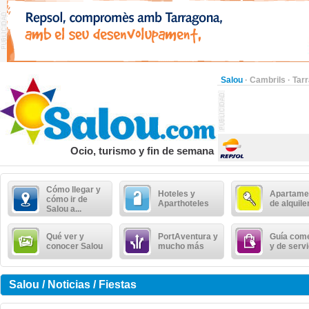
Salou
·
Cambrils
·
Tar
Ocio, turismo y fin de semana
Cómo llegar y
Hoteles y
Apartame
cómo ir de
Aparthoteles
de alquile
Salou a...
Qué ver y
PortAventura y
Guía come
conocer Salou
mucho más
y de serv
Salou / Noticias / Fiestas