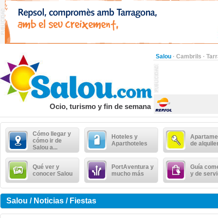
Salou
·
Cambrils
·
Tar
Ocio, turismo y fin de semana
Cómo llegar y
Hoteles y
Apartame
cómo ir de
Aparthoteles
de alquile
Salou a...
Qué ver y
PortAventura y
Guía come
conocer Salou
mucho más
y de serv
Salou / Noticias / Fiestas