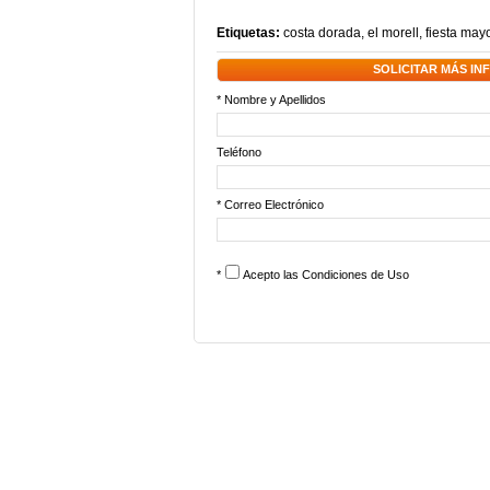
Etiquetas:
costa dorada
,
el morell
,
fiesta may
SOLICITAR MÁS I
* Nombre y Apellidos
Teléfono
* Correo Electrónico
*
Acepto las
Condiciones de Uso