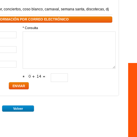
or
,
conciertos
,
coso blanco
,
carnaval
,
semana santa
,
discotecas
,
dj
NFORMACIÓN POR CORREO ELECTRÓNICO
* Consulta
*
Volver