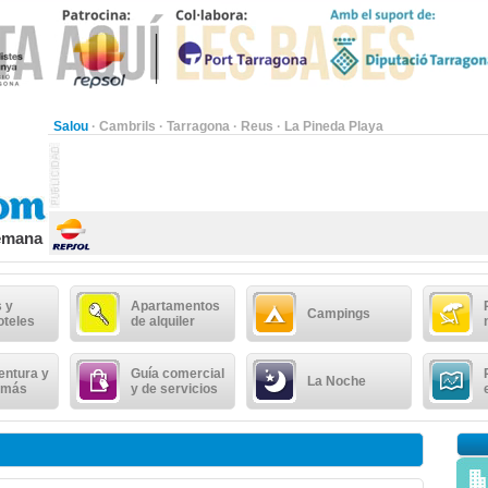
Salou
·
Cambrils
·
Tarragona
·
Reus
·
La Pineda Playa
semana
 y
Apartamentos
Campings
oteles
de alquiler
entura y
Guía comercial
La Noche
 más
y de servicios