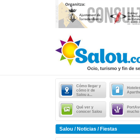
Ocio, turismo y fin de 
Cómo llegar y
Hoteles
cómo ir de
Aparth
Salou a...
Qué ver y
PortAv
conocer Salou
mucho
Salou / Noticias / Fiestas