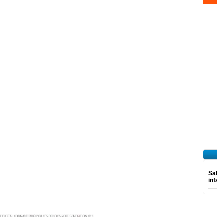
Sal
inf