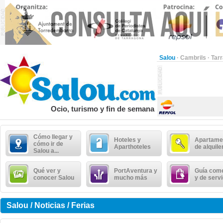
Salou
·
Cambrils
·
Tar
Ocio, turismo y fin de semana
Cómo llegar y
Hoteles y
Apartame
cómo ir de
Aparthoteles
de alquile
Salou a...
Qué ver y
PortAventura y
Guía come
conocer Salou
mucho más
y de serv
Salou / Noticias / Ferias