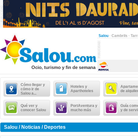
Salou
·
Cambrils
·
Tar
Ocio, turismo y fin de semana
Cómo llegar y
Hoteles y
Apartame
cómo ir de
Aparthoteles
de alquile
Salou a...
Qué ver y
PortAventura y
Guía come
conocer Salou
mucho más
y de serv
Salou / Noticias / Deportes