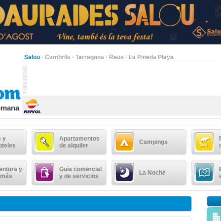
Salou
·
Cambrils
·
Tarragona
·
Reus
·
La Pineda Playa
semana
 y
Apartamentos
Campings
oteles
de alquiler
entura y
Guía comercial
La Noche
 más
y de servicios