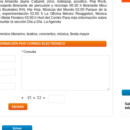
cina Amanda Jayne Cabaret, circo, indiepop, acústico, Pop Rock,
wpots Itinerante de percusión y reciclaje 00:30 h Itinerante Micu
s Boukakes RAI, Hip Hop, Músicas del Mundo 02:00 Parque de la
 experimentación 02:00 h La Oficina Meneo Reaggeton, Música
o Metal Fiestero 03:00 h Hort del Centro Para más información sobre
sultar la sección Día a Día. La Agenda
remios literarios
,
teatros
,
conciertos
,
música
,
fiesta mayor
NFORMACIÓN POR CORREO ELECTRÓNICO
* Consulta
*
Sal
inf
Volver