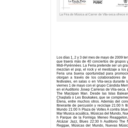
La Fira de Música al Carrer de Vila-seca ofrece 
Los días 1, 2 y 3 del mes de mayo de 2009 tend
que traerá más de 40 conciertos de grupos y
Midi-Pyrénnées. La Feria pretende ser un gr
mezclan el pop, el rock y el mestizaje a los
Feria una buena oportunidad para promoci
otorgan a través de los colaboradores de 
festivales, en salas o en Vila-seca durante 
viernes 1 de mayo con el grupo Cándida Memori
en el Auditorio Josep Carreras de Vila-seca. 
The Marzipan Man. Desde las Islas Baleare
Chaqlalà o Les Boukakes, que se compleme
Élena, entre muchos otros. Además del conc
Itinerante de percusión y reciclaje 21:00 h 
Mundo 21:00 h Plaza de Voltes A contra blues
Mar Musica acuática, Músicas del Mundo, Nue
h Parque de la Formiga Meneo Reaggeton, M
Alcázar Jazz, Blues 22:30 h Auditorio Th
Reggae, Músicas del Mundo, Nuevas Música