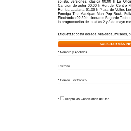
solista, versiones, clásica 00:00 h La Ofi
Canción de autor 00:00 h Hort del Centro Flo
Rumba catalana 01:30 h Plaza de Voltes Le
Formiga The Marzipan Man Pop Rock, Folk,
Electrónica 02:30 h Itinerante Bogarde Techn
la programación de los días 2 y 3 de mayo con
Etiquetas:
costa dorada
,
vila-seca
,
museos
,
p
SOLICITAR MÁS I
* Nombre y Apellidos
Teléfono
* Correo Electrónico
*
Acepto las
Condiciones de Uso