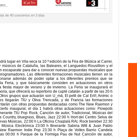
más de 40 conciertos en 3 días
rá lugar en Vila-seca la 10 ª edición de la Fira de Música al Carrer,
 músicos de Cataluña, las Baleares, el Languedoc-Rousillion y el
an escaparate para dar a conocer nuevas propuestas musicales que
 programadores. Las diferentes formaciones musicales tienen en la
onarse además de poder optar a los diferentes premios que se
la Feria, y que básicamente consisten en actuaciones en otros
la fiesta mayor de verano y de invierno. La Feria se inaugurará el
a, que ofrecerá su repertorio de cuplé catalán a partir de las 20 h
Otros grupos que actuarán son U_mä, El petit de Cal Eril!, Anímic o
s llegarán TIU y Oliva Trencada, y de Francia las formaciones
ntarán con otras propuestas destacadas como The New Raemon y
ierto inaugural, el día 1 habrá otras actuaciones como: Flowpots
Itinerante TIU Pop Rock, Canción de autor, Tradicional, Músicas del
 Country, bluegrass, Blues, Jazz 22:00 h Hort del Centro Selva de
vas Músicas, 22:00 h La Oficina Chaqlalà RAI, Rock bereber 22:30
úsica Electrónica 23:00 h Itinerante Sabina Witt & Juan Pablo
e New Raemon Indie Pop 23:30 h Plaça de Voltes Barrio Candela
s 00:00 h Parque de la Formiga Pau de Nut Canción de autor,