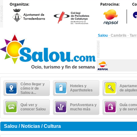
Salou
·
Cambrils
·
Tar
Ocio, turismo y fin de semana
Cómo llegar y
Hoteles y
Apartame
cómo ir de
Aparthoteles
de alquile
Salou a...
Qué ver y
PortAventura y
Guía come
conocer Salou
mucho más
y de serv
Salou / Noticias / Cultura