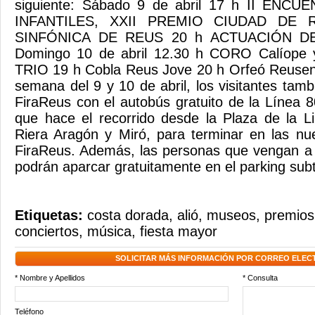
siguiente: Sábado 9 de abril 17 h II EN
INFANTILES, XXII PREMIO CIUDAD DE
SINFÓNICA DE REUS 20 h ACTUACIÓN 
Domingo 10 de abril 12.30 h CORO Calío
TRIO 19 h Cobla Reus Jove 20 h Orfeó Reusenc
semana del 9 y 10 de abril, los visitantes tam
FiraReus con el autobús gratuito de la Línea 
que hace el recorrido desde la Plaza de la L
Riera Aragón y Miró, para terminar en las nu
FiraReus. Además, las personas que vengan a 
podrán aparcar gratuitamente en el parking subt
Etiquetas:
costa dorada
,
alió
,
museos
,
premios 
conciertos
,
música
,
fiesta mayor
SOLICITAR MÁS INFORMACIÓN POR CORREO ELEC
* Nombre y Apellidos
* Consulta
Teléfono