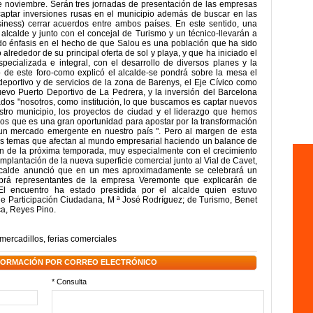
e noviembre. Serán tres jornadas de presentación de las empresas
captar inversiones rusas en el municipio además de buscar en las
siness) cerrar acuerdos entre ambos países. En este sentido, una
lcalde y junto con el concejal de Turismo y un técnico-llevarán a
do énfasis en el hecho de que Salou es una población que ha sido
lrededor de su principal oferta de sol y playa, y que ha iniciado el
ecializada e integral, con el desarrollo de diversos planes y la
o de este foro-como explicó el alcalde-se pondrá sobre la mesa el
 deportivo y de servicios de la zona de Barenys, el Eje Cívico como
uevo Puerto Deportivo de La Pedrera, y la inversión del Barcelona
dos "nosotros, como institución, lo que buscamos es captar nuevos
stro municipio, los proyectos de ciudad y el liderazgo que hemos
s que es una gran oportunidad para apostar por la transformación
un mercado emergente en nuestro país ". Pero al margen de esta
os temas que afectan al mundo empresarial haciendo un balance de
ión de la próxima temporada, muy especialmente con el crecimiento
 implantación de la nueva superficie comercial junto al Vial de Cavet,
 alcalde anunció que en un mes aproximadamente se celebrará un
brá representantes de la empresa Veremonte que explicarán de
 El encuentro ha estado presidida por el alcalde quien estuvo
e Participación Ciudadana, M ª José Rodríguez; de Turismo, Benet
a, Reyes Pino.
mercadillos
,
ferias comerciales
NFORMACIÓN POR CORREO ELECTRÓNICO
* Consulta