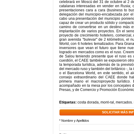
celebrará en Moscú del 31 de octubre al 2 d
catalanas interesadas en vender en Rusia; 
presentaciones cara a cara (business to bu
delegación del municipio-encabezada por el a
cabo una presentación del municipio ponien
capaz de crear un producto sólido y compacto a
camino de convertirse en un destino más esp
implantación de varios proyectos. En el sen
proyecto de crecimiento hotelero, comercial,
gran avenida "bulevar" de 2 kilómetros, el n
World, con 6 hoteles tematizados. Para Grana
inversores que vean el futuro que tiene nue
logrado en mercados como es el ruso. Creemo
de Salou teniendo presente que el ruso es 
cuestión, el CAEE también se expusieron otr
la temporada turística, además de la previs
del mercado ruso y también del británico -, la
o el Barcelona World, en este sentido, el
consejo extraordinario del CAEE donde ha
primera mano el macroproyecto turístico.
acompañado en la mesa por los concejales d
Presas, y de Comercio y Promoción Económic
Etiquetas:
costa dorada
,
mont-ral
,
mercados. 
SOLICITAR MÁS I
* Nombre y Apellidos