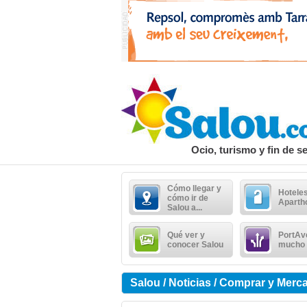
Ocio, turismo y fin de 
Cómo llegar y
Hoteles
cómo ir de
Aparth
Salou a...
Qué ver y
PortAv
conocer Salou
mucho
Salou / Noticias / Comprar y Merc