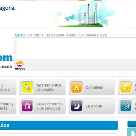
Salou
·
Cambrils
·
Tarragona
·
Reus
·
La Pineda Playa
semana
 y
Apartamentos
Campings
oteles
de alquiler
entura y
Guía comercial
La Noche
 más
y de servicios
ados