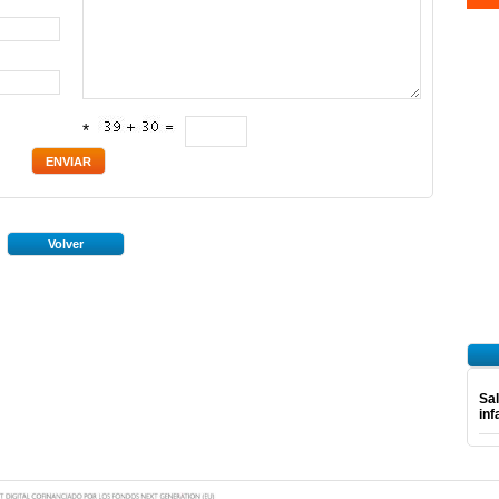
*
Volver
Sal
inf