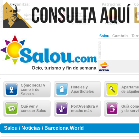
Salou
·
Cambrils
·
Tar
Ocio, turismo y fin de semana
Cómo llegar y
Hoteles y
Apartame
cómo ir de
Aparthoteles
de alquile
Salou a...
Qué ver y
PortAventura y
Guía come
conocer Salou
mucho más
y de serv
Salou / Noticias / Barcelona World