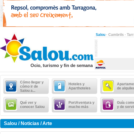
Salou
·
Cambrils
·
Tar
Ocio, turismo y fin de semana
Cómo llegar y
Hoteles y
Apartame
cómo ir de
Aparthoteles
de alquile
Salou a...
Qué ver y
PortAventura y
Guía come
conocer Salou
mucho más
y de serv
Salou / Noticias / Arte