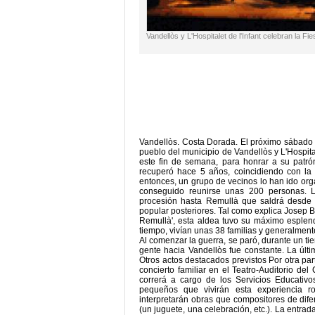
Vandellòs y L'Hospitalet de l'Infant celebran la F
Vandellòs. Costa Dorada. El próximo sábado 
pueblo del municipio de Vandellòs y L'Hospital
este fin de semana, para honrar a su patró
recuperó hace 5 años, coincidiendo con l
entonces, un grupo de vecinos lo han ido org
conseguido reunirse unas 200 personas. L
procesión hasta Remullà que saldrá desde l
popular posteriores. Tal como explica Josep Bo
Remullà', esta aldea tuvo su máximo esplend
tiempo, vivían unas 38 familias y generalme
Al comenzar la guerra, se paró, durante un ti
gente hacia Vandellòs fue constante. La últ
Otros actos destacados previstos Por otra pa
concierto familiar en el Teatro-Auditorio del 
correrá a cargo de los Servicios Educativo
pequeños que vivirán esta experiencia r
interpretarán obras que compositores de dif
(un juguete, una celebración, etc.). La entrad