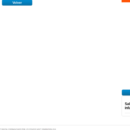
Volver
Sal
inf