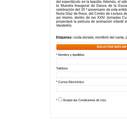
del espectáculo en la taquilla. Además, el sá
la Muestra Inaugural de Danza de la Escu
celebración del 35 º aniversario de esta enti
Nuria Díaz de Reus, del Centro de Lectura d
así mismo, dentro de las XXIV Jornadas Cu
proyectará la película de animación infantil 
Vandellòs.
Etiquetas:
costa dorada
,
montbrió del camp
,
SOLICITAR MÁS I
* Nombre y Apellidos
Teléfono
* Correo Electrónico
*
Acepto las
Condiciones de Uso