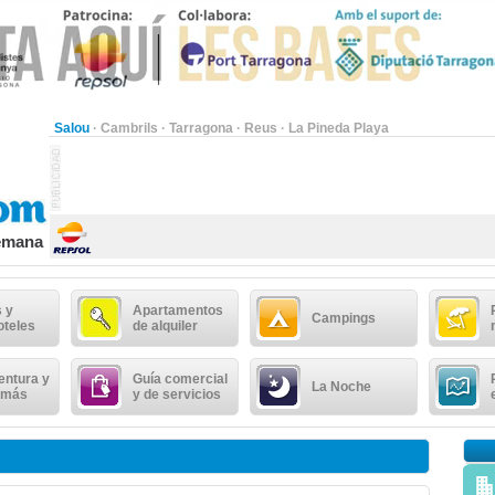
Salou
·
Cambrils
·
Tarragona
·
Reus
·
La Pineda Playa
semana
 y
Apartamentos
Campings
oteles
de alquiler
entura y
Guía comercial
La Noche
 más
y de servicios