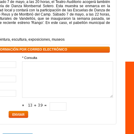
bado 7 de mayo, a las 20 horas, el Teatro-Auditorio acogerá también
ela de Danza Montserrat Sotero. Esta muestra se enmarca en la
dad local y contará con la participación de las Escuelas de Danza de
e Reus y de Montbrió del Camp. Sábado 7 de mayo, a las 22 horas,
lturales de Vandellós, que se inauguraron la semana pasada, se
de reciente estreno 'Rango'. En este caso, el pabellón municipal de
pintura
,
escultura
,
exposiciones
,
museos
NFORMACIÓN POR CORREO ELECTRÓNICO
* Consulta
*