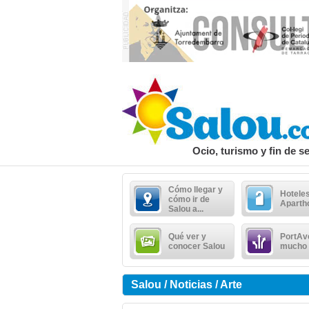
Ocio, turismo y fin de 
Cómo llegar y
Hoteles
cómo ir de
Aparth
Salou a...
Qué ver y
PortAv
conocer Salou
mucho
Salou / Noticias / Arte