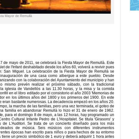
iesta Mayor de Remullà
7 de mayo de 2011, se celebrará la Fiesta Mayor de Remullà. Este
et de l'Infant deshabitado desde los años 60, volverá a revivir pues
n: San Miguel. La celebración de la Fiesta Mayor de Remullà se
a inauguración de una casa como albergue a este pueblo. Desde
anizando con la colaboración del Ayuntamiento del municipio y han
o mismo prevén realizar el próximo sábado, con la tradicional
a iglesia de Vandellòs a las 11.30 horas, y la misa y la comida
nfill en el libro editado por el consistorio el año 2003 'Memorias de
or en los últimos años del 1800 y los primeros del 1900. En este
nte eran bastante numerosas. La decadencia empezó en los años 20.
empo, la marcha de las familias, pero una vez terminada, el goteo de
ima familia en abandonar Remullà lo hizo el 31 de enero de 1962.
rte, para el domingo 8 de mayo, a las 12 horas, hay programado un
Centro Cultural Infante Pedro de L'Hospitalet. Se titula 'Girasons' y
s de L'Auditori. Se trata de un concierto diseñado para los más
odeados de música. Seis músicos con diferentes instrumentos
erentes épocas han escrito para niños o para hechos de su entorno
a tiene un precio simbólico de 1 euro y deberá adquirir 1 hora antes