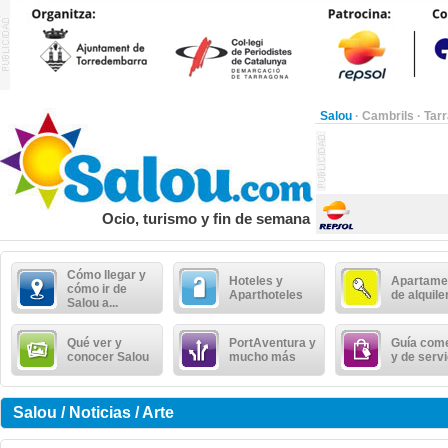
Salou
·
Cambrils
·
Tar
Ocio, turismo y fin de semana
Cómo llegar y
Hoteles y
Apartame
cómo ir de
Aparthoteles
de alquile
Salou a...
Qué ver y
PortAventura y
Guía come
conocer Salou
mucho más
y de serv
Salou / Noticias / Arte