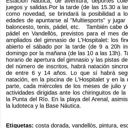
Estación Náutica, de aventura, deportes colec
juegos y salidas.Por la tarde (de las 15.30 a l
como novedad, se brindará la posibilidad a l
edades de apuntarse al "Multiesports" y jugar a
baloncesto, tenis, pádel, etc. También cabe d
pádel en Vandellòs, previstos para el mes de 
ampliados del gimnasio de L'Hospitalet: los f
abierto el sábado por la tarde (de 9 a 20h i
domingo por la mañana (de las 10 a las 13h). T
horario de apertura del gimnasio y las pistas d
del número de inscritos, habrá natación sincro
de entre 6 y 14 años. Lo que sí habrá seg
natación, en la piscina de L'Hospitalet y en la
parte, cada miércoles de los meses de julio y
actividades dirigidas ante los chiringuitos de la
la Punta del Río. En la playa del Arenal, asimi
la ludoteca y la Base Náutica.
Etiquetas:
costa dorada
,
vandellòs
,
pintura
,
esc