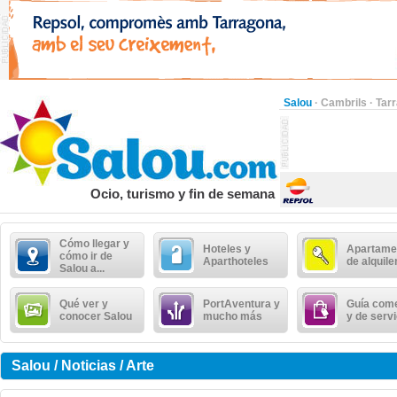
Salou
·
Cambrils
·
Tar
Ocio, turismo y fin de semana
Cómo llegar y
Hoteles y
Apartame
cómo ir de
Aparthoteles
de alquile
Salou a...
Qué ver y
PortAventura y
Guía come
conocer Salou
mucho más
y de serv
Salou / Noticias / Arte