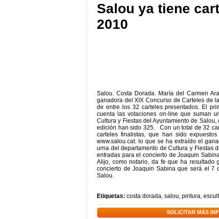
Salou ya tiene car
2010
Salou. Costa Dorada. María del Carmen Arag
ganadora del XIX Concurso de Carteles de l
de entre los 32 carteles presentados. El pr
cuenta las votaciones on-line que suman un
Cultura y Fiestas del Ayuntamiento de Salou,
edición han sido 325. Con un total de 32 cart
carteles finalistas, que han sido expuesto
www.salou.cat. lo que se ha extraído el gana
urna del departamento de Cultura y Fiestas de
entradas para el concierto de Joaquin Sabina
Alijo, como notario, da fe que ha resultado
concierto de Joaquin Sabina que será el 7 
Salou.
Etiquetas:
costa dorada
,
salou
,
pintura
,
escul
SOLICITAR MÁS I