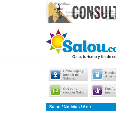
Ocio, turismo y fin de 
Cómo llegar y
Hoteles
cómo ir de
Aparth
Salou a...
Qué ver y
PortAv
conocer Salou
mucho
Salou / Noticias / Arte