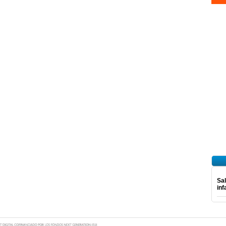
Sal
inf