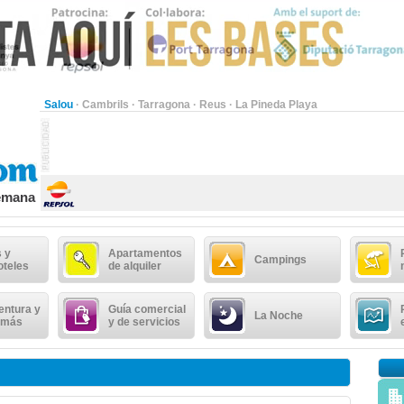
Salou
·
Cambrils
·
Tarragona
·
Reus
·
La Pineda Playa
semana
 y
Apartamentos
Campings
oteles
de alquiler
entura y
Guía comercial
La Noche
 más
y de servicios