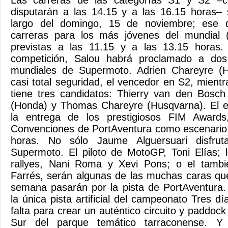
Las carreras de las categorías S1 y S2 –c
disputarán a las 14.15 y a las 16.15 horas– 
largo del domingo, 15 de noviembre; ese 
carreras para los más jóvenes del mundia
previstas a las 11.15 y a las 13.15 horas.
competición, Salou habrá proclamado a do
mundiales de Supermoto. Adrien Chareyre (H
casi total seguridad, el vencedor en S2, mientr
tiene tres candidatos: Thierry van den Bosch
(Honda) y Thomas Chareyre (Husqvarna). El e
la entrega de los prestigiosos FIM Award
Convenciones de PortAventura como escenario, 
horas. No sólo Jaume Alguersuari disfrut
Supermoto. El piloto de MotoGP, Toni Elías; l
rallyes, Nani Roma y Xevi Pons; o el tambi
Farrés, serán algunas de las muchas caras que 
semana pasarán por la pista de PortAventura. 
la única pista artificial del campeonato Tres 
falta para crear un auténtico circuito y paddoc
Sur del parque temático tarraconense. Y 