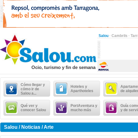
Salou
·
Cambrils
·
Tar
Ocio, turismo y fin de semana
Cómo llegar y
Hoteles y
Apartame
cómo ir de
Aparthoteles
de alquile
Salou a...
Qué ver y
PortAventura y
Guía come
conocer Salou
mucho más
y de serv
Salou / Noticias / Arte