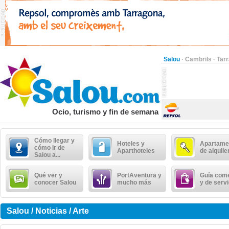
Salou
·
Cambrils
·
Tar
Ocio, turismo y fin de semana
Cómo llegar y
Hoteles y
Apartame
cómo ir de
Aparthoteles
de alquile
Salou a...
Qué ver y
PortAventura y
Guía come
conocer Salou
mucho más
y de serv
Salou / Noticias / Arte