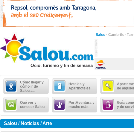
Salou
·
Cambrils
·
Tar
Ocio, turismo y fin de semana
Cómo llegar y
Hoteles y
Apartame
cómo ir de
Aparthoteles
de alquile
Salou a...
Qué ver y
PortAventura y
Guía come
conocer Salou
mucho más
y de serv
Salou / Noticias / Arte