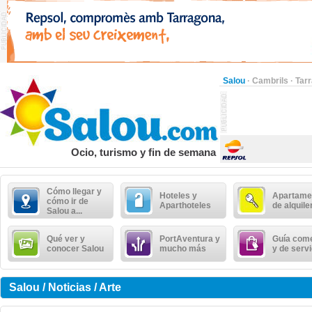
Salou
·
Cambrils
·
Tar
Ocio, turismo y fin de semana
Cómo llegar y
Hoteles y
Apartame
cómo ir de
Aparthoteles
de alquile
Salou a...
Qué ver y
PortAventura y
Guía come
conocer Salou
mucho más
y de serv
Salou / Noticias / Arte