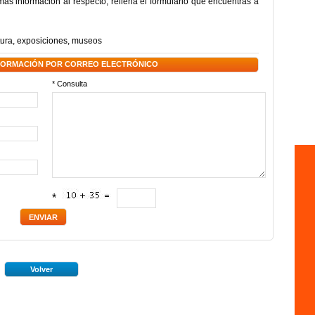
ás información al respecto, rellena el formulario que encuentras a
tura
,
exposiciones
,
museos
NFORMACIÓN POR CORREO ELECTRÓNICO
* Consulta
*
Volver