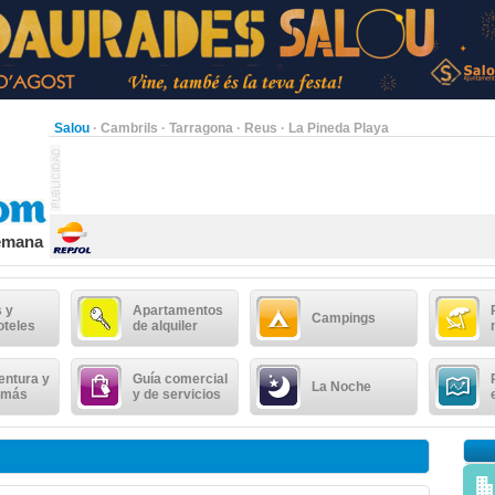
Salou
·
Cambrils
·
Tarragona
·
Reus
·
La Pineda Playa
semana
 y
Apartamentos
Campings
oteles
de alquiler
entura y
Guía comercial
La Noche
 más
y de servicios