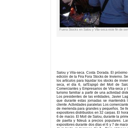
Fuera Stocks en Salou y Vila-seca este fin de s
Salou y Vila-seca. Costa Dorada. El próximo 
edición de la Fira Fora Stocks de Invierno. 
los artículos para liquidar los stocks de inv
seca, el día 6, ial'Espigó del Moll de Sal
Comerciantes y Empresarios de Vila-seca y l
turismo familiar a partir de una actividad d
Los presidentes de las entidades, Javier La
que durante estas jornadas se mantendrá la
cliente. Actividades paralelas Los comercian
de merienda para grandes y pequeños. Se lle
expositores distribuidos en 32 carpas. El hor
6 de marzo. El Moll de Salou, durante la prime
de paella y fideuá a precios populares. L
expositores durante dos días el 6 y 7 de marzo