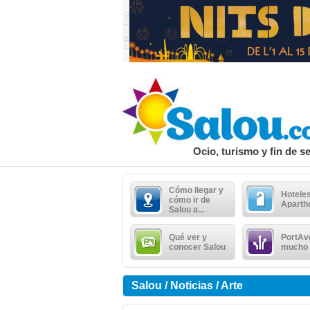
Ocio, turismo y fin de 
Cómo llegar y
Hoteles
cómo ir de
Aparth
Salou a...
Qué ver y
PortAv
conocer Salou
mucho
Salou / Noticias / Arte