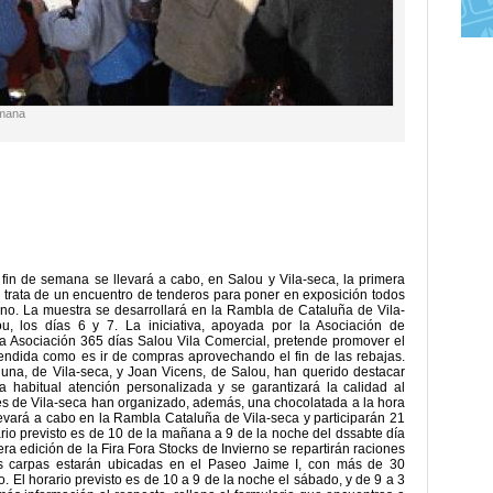
emana
fin de semana se llevará a cabo, en Salou y Vila-seca, la primera
Se trata de un encuentro de tenderos para poner en exposición todos
ierno. La muestra se desarrollará en la Rambla de Cataluña de Vila-
ou, los días 6 y 7. La iniciativa, apoyada por la Asociación de
a Asociación 365 días Salou Vila Comercial, pretende promover el
istendida como es ir de compras aprovechando el fin de las rebajas.
guna, de Vila-seca, y Joan Vicens, de Salou, han querido destacar
 habitual atención personalizada y se garantizará la calidad al
tes de Vila-seca han organizado, además, una chocolatada a la hora
vará a cabo en la Rambla Cataluña de Vila-seca y participarán 21
ario previsto es de 10 de la mañana a 9 de la noche del dssabte día
ra edición de la Fira Fora Stocks de Invierno se repartirán raciones
as carpas estarán ubicadas en el Paseo Jaime I, con más de 30
. El horario previsto es de 10 a 9 de la noche el sábado, y de 9 a 3