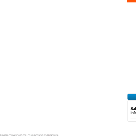
Sal
inf