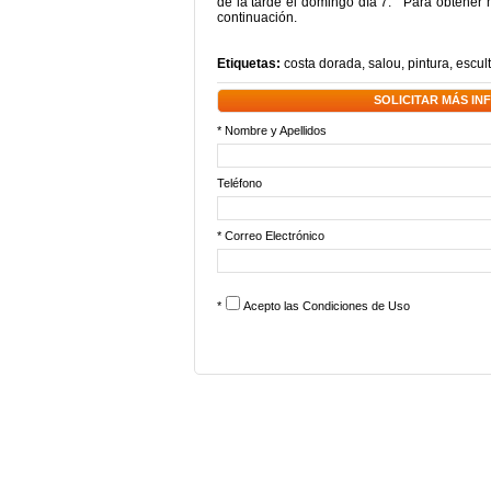
de la tarde el domingo día 7. Para obtener m
continuación.
Etiquetas:
costa dorada
,
salou
,
pintura
,
escul
SOLICITAR MÁS I
* Nombre y Apellidos
Teléfono
* Correo Electrónico
*
Acepto las
Condiciones de Uso