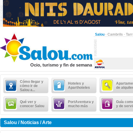
Salou
·
Cambrils
·
Tar
Ocio, turismo y fin de semana
Cómo llegar y
Hoteles y
Apartame
cómo ir de
Aparthoteles
de alquile
Salou a...
Qué ver y
PortAventura y
Guía come
conocer Salou
mucho más
y de serv
Salou / Noticias / Arte