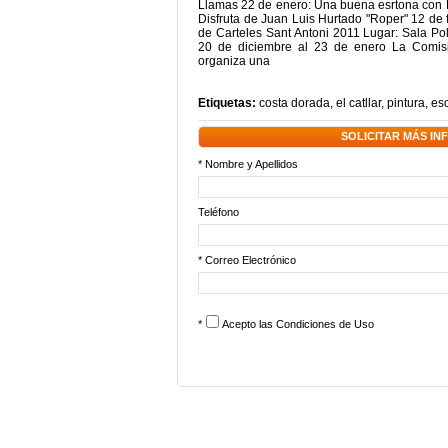
Llamas 22 de enero: Una buena esrtona con B
Disfruta de Juan Luis Hurtado "Roper" 12 d
de Carteles Sant Antoni 2011 Lugar: Sala Poli
20 de diciembre al 23 de enero La Comisi
organiza una
Etiquetas:
costa dorada
,
el catllar
,
pintura
,
esc
SOLICITAR MÁS I
* Nombre y Apellidos
Teléfono
* Correo Electrónico
*
Acepto las
Condiciones de Uso