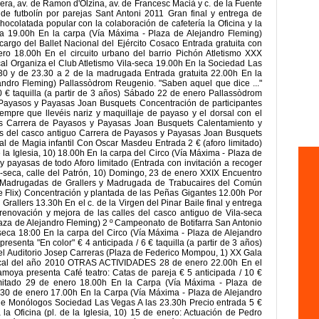
iera, av. de Ramon d'Olzina, av. de Francesc Macià y c. de la Fuente
e futbolín por parejas Sant Antoni 2011 Gran final y entrega de
colatada popular con la colaboración de cafetería la Oficina y la
ta 19.00h En la carpa (Vía Máxima - Plaza de Alejandro Fleming)
argo del Ballet Nacional del Ejército Cosaco Entrada gratuita con
nero 18.00h En el circuito urbano del barrio Pichón Atletismo XXX
ocal Organiza el Club Atletismo Vila-seca 19.00h En la Sociedad Las
0 y de 23.30 a 2 de la madrugada Entrada gratuita 22.00h En la
andro Fleming) Pallassòdrom Reugenio. "Saben aquel que dice ..."
0 € taquilla (a partir de 3 años) Sábado 22 de enero Pallassòdrom
 Payasos y Payasas Joan Busquets Concentración de participantes
empre que llevéis nariz y maquillaje de payaso y el dorsal con el
es Carrera de Payasos y Payasas Joan Busquets Calentamiento y
les del casco antiguo Carrera de Payasos y Payasas Joan Busquets
l de Magia infantil Con Oscar Masdeu Entrada 2 € (aforo limitado)
de la Iglesia, 10) 18.00h En la carpa del Circo (Vía Máxima - Plaza de
 payasas de todo Aforo limitado (Entrada con invitación a recoger
a-seca, calle del Patrón, 10) Domingo, 23 de enero XXIX Encuentro
la Madrugadas de Grallers y Madrugada de Trabucaires del Común
de Flix) Concentración y plantada de las Peñas Gigantes 12.00h Por
 Grallers 13.30h En el c. de la Virgen del Pinar Baile final y entrega
renovación y mejora de las calles del casco antiguo de Vila-seca
laza de Alejandro Fleming) 2 º Campeonato de Botifarra San Antonio
seca 18:00 En la carpa del Circo (Vía Máxima - Plaza de Alejandro
resenta "En color" € 4 anticipada / 6 € taquilla (a partir de 3 años)
el Auditorio Josep Carreras (Plaza de Federico Mompou, 1) XX Gala
 local del año 2010 OTRAS ACTIVIDADES 28 de enero 22.00h En el
ramoya presenta Café teatro: Catas de pareja € 5 anticipada / 10 €
limitado 29 de enero 18.00h En la Carpa (Vía Máxima - Plaza de
a 30 de enero 17.00h En la Carpa (Vía Máxima - Plaza de Alejandro
o de Monólogos Sociedad Las Vegas A las 23.30h Precio entrada 5 €
a la Oficina (pl. de la Iglesia, 10) 15 de enero: Actuación de Pedro