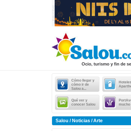
Ocio, turismo y fin de 
Cómo llegar y
Hoteles
cómo ir de
Aparth
Salou a...
Qué ver y
PortAv
conocer Salou
mucho
Salou / Noticias / Arte