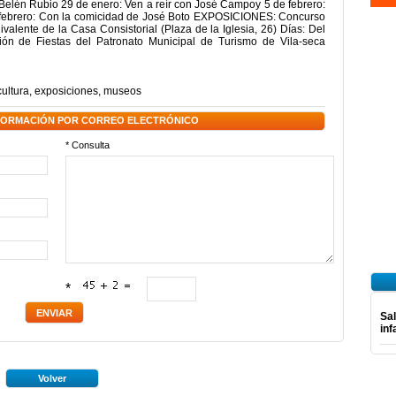
elén Rubio 29 de enero: Ven a reír con José Campoy 5 de febrero:
e febrero: Con la comicidad de José Boto EXPOSICIONES: Concurso
valente de la Casa Consistorial (Plaza de la Iglesia, 26) Días: Del
ón de Fiestas del Patronato Municipal de Turismo de Vila-seca
ultura
,
exposiciones
,
museos
NFORMACIÓN POR CORREO ELECTRÓNICO
* Consulta
*
Sal
inf
Volver