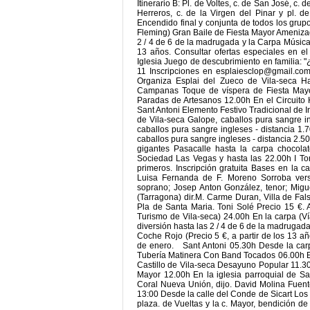
Itinerario B: Pl. de Voltes, c. de San José, c. 
Herreros, c. de la Virgen del Pinar y pl. d
Encendido final y conjunta de todos los grup
Fleming) Gran Baile de Fiesta Mayor Amenizad
2 / 4 de 6 de la madrugada y la Carpa Música 
13 años. Consultar ofertas especiales en el
Iglesia Juego de descubrimiento en familia: "
11 Inscripciones en
esplaiesclop@gmail.co
Organiza Esplai del Zueco de Vila-seca H
Campanas Toque de víspera de Fiesta Mayor
Paradas de Artesanos 12.00h En el Circuito H
Sant Antoni Elemento Festivo Tradicional de I
de Vila-seca Galope, caballos pura sangre in
caballos pura sangre ingleses - distancia 1.
caballos pura sangre ingleses - distancia 2.50
gigantes Pasacalle hasta la carpa chocola
Sociedad Las Vegas y hasta las 22.00h I To
primeros. Inscripción gratuita Bases en la c
Luisa Fernanda de F. Moreno Sorroba vers
soprano; Josep Anton González, tenor; Miguel
(Tarragona) dir.M. Carme Duran, Villa de Fals
Pla de Santa Maria. Toni Solé Precio 15 €. 
Turismo de Vila-seca) 24.00h En la carpa (
diversión hasta las 2 / 4 de 6 de la madruga
Coche Rojo (Precio 5 €, a partir de los 13 añ
de enero. Sant Antoni 05.30h Desde la carp
Tubería Matinera Con Band Tocados 06.00h En 
Castillo de Vila-seca Desayuno Popular 11.3
Mayor 12.00h En la iglesia parroquial de S
Coral Nueva Unión, dijo. David Molina Fuent
13:00 Desde la calle del Conde de Sicart Los
plaza. de Vueltas y la c. Mayor, bendición de 