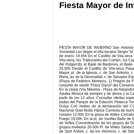
Fiesta Mayor de In
FIESTA MAYOR DE INVIERNO San Antonio 2
Sociedad Las Vegas el vila-secano Sergio "el 
de enero 19.45h En el Castillo de Vila-seca
Vila-seca, los Trabucaires del Común, los Cap
del Pulgarcito, el Baile de Bastones, el Bail
20.00h Desde el Castillo de Vila-seca Pasaca
Mayor, pl. de la Iglesia, c. de San Antonio, c
Riera, av. de la Generalitat, c. de Salvador E
(Plaza de Federico Mompou, 1) Pregón de Fi
conjunto de viento "Franz Danzi" del Conserv
En la carpa (Vía Máxima - Plaza de Alejandr
Alaska Música de siempre y de ahora y la Ca
partir de los 13 años. Consultar ofertas esp
pistas del Parque de la Estación Petanca To
Dolça Con motivo de la declaración del Có
Nacional Gran fiesta Hípica Carreras de burr
romano 12.00h En la plaza de Voltes Cercabir
Fuego 19.00h. En la pl. de Vueltas Baile de 
de Voltes Concentración de los grupos de Di
grupos invitados 20.00h Pl. de Voltes Salida del
de Sant Antoni, c. de los Herreros, c. de Sant