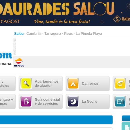
Salou
·
Cambrils
·
Tarragona
·
Reus
·
La Pineda Playa
semana
 y
Apartamentos
Campings
oteles
de alquiler
entura y
Guía comercial
La Noche
 más
y de servicios