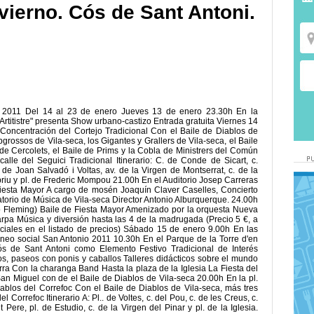
vierno. Cós de Sant Antoni.
011 Del 14 al 23 de enero Jueves 13 de enero 23.30h En la
Artitistre" presenta Show urbano-castizo Entrada gratuita Viernes 14
 Concentración del Cortejo Tradicional Con el Baile de Diablos de
grossos de Vila-seca, los Gigantes y Grallers de Vila-seca, el Baile
e de Cercolets, el Baile de Prims y la Cobla de Ministrers del Común
lle del Seguici Tradicional Itinerario: C. de Conde de Sicart, c.
. de Joan Salvadó i Voltas, av. de la Virgen de Montserrat, c. de la
spriu y pl. de Frederic Mompou 21.00h En el Auditorio Josep Carreras
esta Mayor A cargo de mosén Joaquín Claver Caselles, Concierto
atorio de Música de Vila-seca Director Antonio Alburquerque. 24.00h
o Fleming) Baile de Fiesta Mayor Amenizado por la orquesta Nueva
rpa Música y diversión hasta las 4 de la madrugada (Precio 5 €, a
eciales en el listado de precios) Sábado 15 de enero 9.00h En las
rneo social San Antonio 2011 10.30h En el Parque de la Torre d'en
s de Sant Antoni como Elemento Festivo Tradicional de Interés
os, paseos con ponis y caballos Talleres didácticos sobre el mundo
ra Con la charanga Band Hasta la plaza de la Iglesia La Fiesta del
San Miguel con de el Baile de Diablos de Vila-seca 20.00h En la pl.
ablos del Correfoc Con el Baile de Diablos de Vila-seca, más tres
 Correfoc Itinerario A: Pl.. de Voltes, c. del Pou, c. de les Creus, c.
 Pere, pl. de Estudio, c. de la Virgen del Pinar y pl. de la Iglesia.