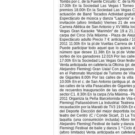
Tombs por c. de la Fuente Circuito: C. de la R
17.00h En la Sociedad Las Vegas I Torneo d
premios 18.00h En la Sociedad Las Vegas Cho
actuación de Band Tocados Actividad gratui
Espectáculo de música y danza "Laponia" a c
invitación (aforo limitado) Viernes 21 de e
Carrera Atlética de San Antonio y XV Milla l
Vegas Gran Karaoke "Marimón" de 19 a 21.3
carpa del Circo (Vía Máxima - Plaza de Alej
Espectáculo adulto Precio 7 € anticipada / 1
2011 11.00h En la pl.de Vueltas Carrera de
Puede participar todo aquel que lo quiera si
número que desee 11.38h En la pl.de Volt
sorteo de los ganadores 12.01h Por las cal
17.00h En la Sociedad Las Vegas Gran festiva
Venta anticipada en cafetería la Oficina (pl. 
Alejandro Fleming) Gran Uala! Con payasos y
en el Patronato Municipal de Turismo de Vil
de Gigantes 8.00h Por las calles de la vil
10.00h En el c. de San Antonio (antigua pl. 
las calles de la villa Pasacalles de Gigantes y
de recuerdos Inauguración de las obras de 
sector C1. 8.30h En la carpa (Vía Máxima - P
2011 Organiza la Peña Barcelonista de Vila-
Fleming) Pallassòdrom La Industrial Teatrera p
recaudación por la Marató de TV3 19.00h En 
del Deporte Elección del mejor deportista
teatro del Centro (C / Conde Sicart, 2) La T
taquilla (una consumición incluida) Aforo 
Alejandro Fleming) Festival de baile y danz
Fleming) Festival de baile y danza 1 º Cicl
(aforo limitado) Venta anticipada en cafeterí