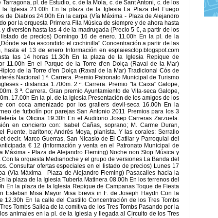
de Tarragona, pl. de Estudio, c. de la Mola, c. de Sant Antoni, c. de los
e la Iglesia 21.00h En la plaza de la Iglesia La Plaza del Fuego
os de Diablos 24.00h En la carpa (Vía Máxima - Plaza de Alejandro
o por la orquesta Primera Fila Música de siempre y de ahora hasta
y diversión hasta las 4 de la madrugada (Precio 5 €, a partir de los
 listado de precios) Domingo 16 de enero. 11.00h En la pl. de la
¿Dónde se ha escondido el cochinilla" Concentración a partir de las
m
, hasta el 13 de enero Información en esplaiesclop.blogspot.com
asta las 14 horas 11.30h En la plaza de la Iglesia Repique de
 11.00h En el Parque de la Torre d'en Dolça (Raval de la Mar)
ípico de la Torre d'en Dolça (Raval de la Mar) Tradicional Cós de
nterés Nacional 1 ª. Carrera. Premio Patronato Municipal de Turismo
gleses - distancia 1.700m. 2 ª. Carrera. Premio "la Caixa" Galope,
700m. 3 ª. Carrera. Gran premio Ayuntamiento de Vila-seca Galope,
0m. 17.00h En la pl. de la Iglesia Presentación de los amigos de los
te con coca amenizado por los grallers devil-seca 16.00h En la
rneo de futbolín por parejas San Antonio 2011 Premios para los 3
afetería la Oficina 19.30h En el Auditorio Josep Carreras Zarzuela:
ión en concierto con: Isabel Cañas, soprano; M. Carme Duran,
 Fuente, barítono; Andrés Moya, pianista. Y las corales: Serrallo
et decir. Marco Guerras, San Nicasio de El Catllar y Parroquial del
Anticipada € 12 (Información y venta en el Patronato Municipal de
Vía Máxima - Plaza de Alejandro Fleming) Noche non Stop Música y
da Con la orquesta Medianoche y el grupo de versiones La Banda del
os. Consultar ofertas especiales en el listado de precios) Lunes 17
a (Vía Máxima - Plaza de Alejandro Fleming) Pasacalles hacia la
la plaza de la Iglesia Tubería Matinera 08.00h En los terrenos del
0h En la plaza de la Iglesia Repique de Campanas Toque de Fiesta
an Esteban Misa Mayor Misa brevis in F. de Joseph Haydn Con la
e 12.30h En la calle del Castillo Concentración de los Tres Tombs
 Tres Tombs Salida de la comitiva de los Tres Tombs Pasando por la
los animales en la pl. de la Iglesia y llegada al Circuito de los Tres