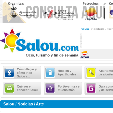
Salou
·
Cambrils
·
Tar
Ocio, turismo y fin de semana
Cómo llegar y
Hoteles y
Apartame
cómo ir de
Aparthoteles
de alquile
Salou a...
Qué ver y
PortAventura y
Guía come
conocer Salou
mucho más
y de serv
Salou / Noticias / Arte