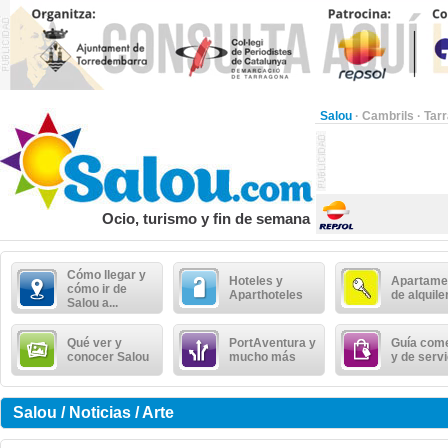
Salou
·
Cambrils
·
Tar
Ocio, turismo y fin de semana
Cómo llegar y
Hoteles y
Apartame
cómo ir de
Aparthoteles
de alquile
Salou a...
Qué ver y
PortAventura y
Guía come
conocer Salou
mucho más
y de serv
Salou / Noticias / Arte