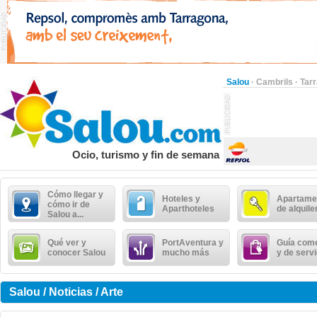
Salou
·
Cambrils
·
Tar
Ocio, turismo y fin de semana
Cómo llegar y
Hoteles y
Apartame
cómo ir de
Aparthoteles
de alquile
Salou a...
Qué ver y
PortAventura y
Guía come
conocer Salou
mucho más
y de serv
Salou / Noticias / Arte