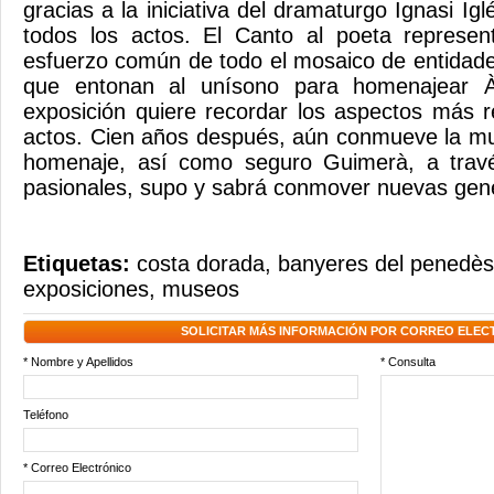
gracias a la iniciativa del dramaturgo Ignasi Igl
todos los actos. El Canto al poeta represen
esfuerzo común de todo el mosaico de entidade
que entonan al unísono para homenajear À
exposición quiere recordar los aspectos más r
actos. Cien años después, aún conmueve la mu
homenaje, así como seguro Guimerà, a travé
pasionales, supo y sabrá conmover nuevas gen
Etiquetas:
costa dorada
,
banyeres del penedès
exposiciones
,
museos
SOLICITAR MÁS INFORMACIÓN POR CORREO ELEC
* Nombre y Apellidos
* Consulta
Teléfono
* Correo Electrónico