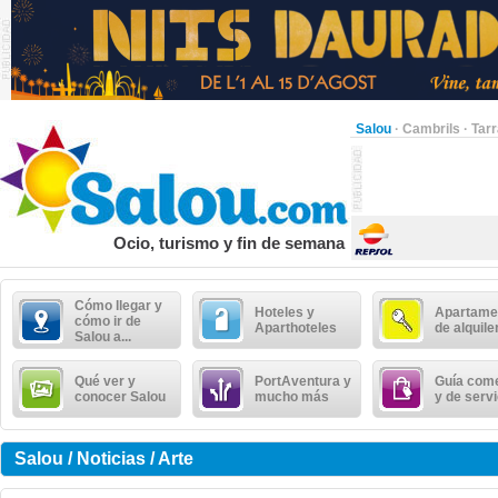
Salou
·
Cambrils
·
Tar
Ocio, turismo y fin de semana
Cómo llegar y
Hoteles y
Apartame
cómo ir de
Aparthoteles
de alquile
Salou a...
Qué ver y
PortAventura y
Guía come
conocer Salou
mucho más
y de serv
Salou / Noticias / Arte