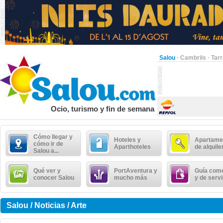
Salou
·
Cambrils
·
Tar
Ocio, turismo y fin de semana
Cómo llegar y
Hoteles y
Apartame
cómo ir de
Aparthoteles
de alquile
Salou a...
Qué ver y
PortAventura y
Guía come
conocer Salou
mucho más
y de serv
Salou / Noticias / Arte