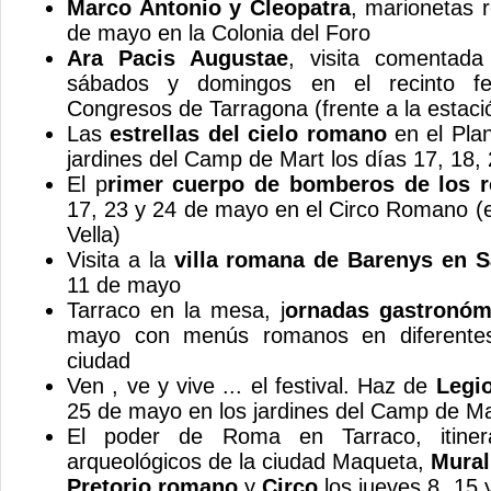
Marco Antonio y Cleopatra
, marionetas 
de mayo en la Colonia del Foro
Ara Pacis Augustae
, visita comentada
sábados y domingos en el recinto fer
Congresos de Tarragona (frente a la estaci
Las
estrellas del cielo romano
en el Plan
jardines del Camp de Mart los días 17, 18,
El p
rimer cuerpo de bomberos de los 
17, 23 y 24 de mayo en el Circo Romano (
Vella)
Visita a la
villa romana de Barenys en S
11 de mayo
Tarraco en la mesa, j
ornadas gastronóm
mayo con menús romanos en diferentes
ciudad
Ven , ve y vive ... el festival. Haz de
Legi
25 de mayo en los jardines del Camp de Ma
El poder de Roma en Tarraco, itinera
arqueológicos de la ciudad Maqueta,
Mural
Pretorio romano
y
Circo
los jueves 8, 15 