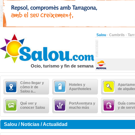
Salou
·
Cambrils
·
Tar
Ocio, turismo y fin de semana
Cómo llegar y
Hoteles y
Apartame
cómo ir de
Aparthoteles
de alquile
Salou a...
Qué ver y
PortAventura y
Guía come
conocer Salou
mucho más
y de serv
Salou / Noticias / Actualidad