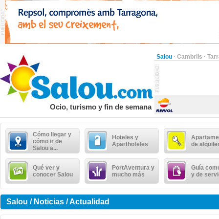
Salou
·
Cambrils
·
Tar
Ocio, turismo y fin de semana
Cómo llegar y
Hoteles y
Apartame
cómo ir de
Aparthoteles
de alquile
Salou a...
Qué ver y
PortAventura y
Guía come
conocer Salou
mucho más
y de serv
Salou / Noticias / Actualidad