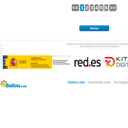
<<
1
2
3
4
5
6
>>
Volver
Salou.com
·
Cambrils.com
·
Tarragon