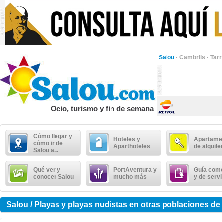
Salou
·
Cambrils
·
Tar
Ocio, turismo y fin de semana
Cómo llegar y
Hoteles y
Apartame
cómo ir de
Aparthoteles
de alquile
Salou a...
Qué ver y
PortAventura y
Guía come
conocer Salou
mucho más
y de serv
Salou / Playas y playas nudistas en otras poblaciones de