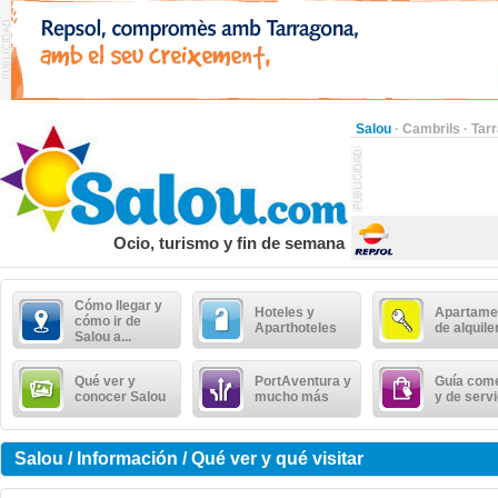
Salou
·
Cambrils
·
Tar
Ocio, turismo y fin de semana
Cómo llegar y
Hoteles y
Apartame
cómo ir de
Aparthoteles
de alquile
Salou a...
Qué ver y
PortAventura y
Guía come
conocer Salou
mucho más
y de serv
Salou / Información / Qué ver y qué visitar